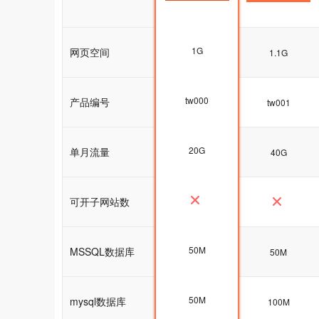
1G
网页空间
1G
1.1G
tw000
产品编号
tw000
tw001
20G
单月流量
20G
40G
可开子网站数
50M
MSSQL数据库
50M
50M
50M
mysql数据库
100M
100M