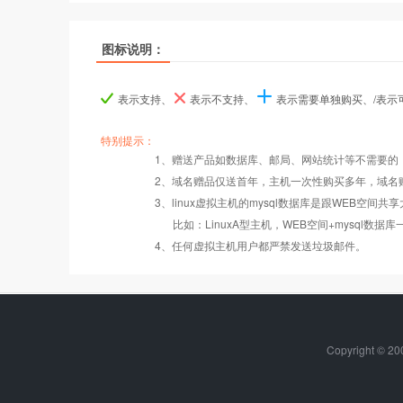
热销
热销
热销
图标说明：
产品名称
产品名称
产品名称
香港入门型
香港入门型
香港入门型
香港普及型
香港普及型
香港普及型
表示支持、
表示不支持、
表示需要单独购买、/表
产品编号
产品编号
产品编号
tw000
tw000
tw000
tw001
tw001
tw001
特别提示：
1、赠送产品如数据库、邮局、网站统计等不需要的
Windows2008/
Windows2008/
2、域名赠品仅送首年，主机一次性购买多年，域名
操作系统
设置首页
数据定期备份
Linux
Linux
3、linux虚拟主机的mysql数据库是跟WEB空间共
比如：LinuxA型主机，WEB空间+mysql
PHP
错误页面定义
数据自助恢复
4、任何虚拟主机用户都严禁发送垃圾邮件。
ASP
rar在线压缩
10重安全保障
Copyright ©
ASP.net
免费预装软件
千兆防火墙系统