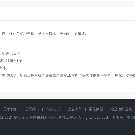
香港企业型
香港企业型
香港企业型
香港增强型
香港增强型
香港增强型
香港商务型
香港商务型
香港商务型
香港门户型
香港门户型
香港门户型
示可选、推荐全能型主机，基于云技术，更稳定、更快速。
tw002
tw002
tw002
tw003
tw003
tw003
tw004
tw004
tw004
tw005
tw005
tw005
，则表示放弃。
Windows2008/
Windows2008/
Windows2008/
Windows2008/
赠送时间为1年。
Linux
Linux
Linux
Linux
享大小。
数据库一共=300M，所有虚拟主机均免费赠送跟WEB空间同等大小的备份空间，用来自动
关于我们
|
联系我们
|
付款方式
|
提交工单
|
常见问题
|
独立控制面板
 2002-2021 玖江互联-吴忠市利通区玖江科技工作室, All rights reserved. 备案号：
宁IC