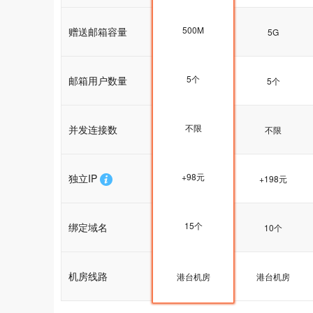
500M
赠送邮箱容量
5G
5G
5个
邮箱用户数量
5个
5个
不限
并发连接数
不限
不限
+98元
独立IP
+198元
+198元
15个
绑定域名
15个
10个
机房线路
港台机房
港台机房
港台机房