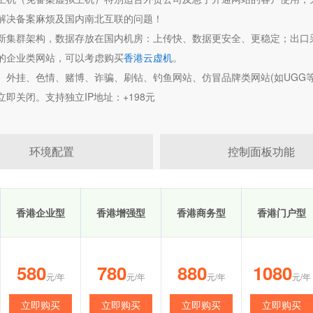
解决备案麻烦及国内南北互联的问题！
新集群架构，数据存放在国内机房：上传快、数据更安全、更稳定；出口采
的企业类网站，可以考虑购买
香港云虚机
。
、外挂、色情、赌博、诈骗、刷钻、钓鱼网站、仿冒品牌类网站(如UGG等
立即关闭。支持独立IP地址：+198元
环境配置
控制面板功能
香港企业型
香港增强型
香港商务型
香港门户型
580
780
880
1080
元/年
元/年
元/年
元/年
立即购买
立即购买
立即购买
立即购买