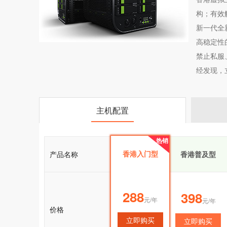
构；有效
新一代全
高稳定性
禁止私服
经发现，
主机配置
热销
热销
香港入门型
产品名称
香港入门型
香港普及型
288
288
398
元/年
元/年
元/年
价格
立即购买
立即购买
立即购买