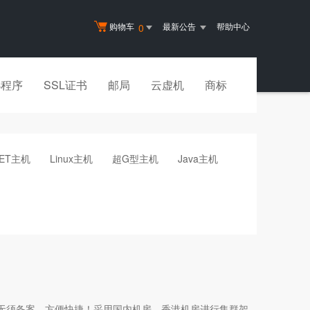
购物车
最新公告
帮助中心
0
小程序
SSL证书
邮局
云虚机
商标
NET主机
Linux主机
超G型主机
Java主机
无须备案，方便快捷！采用国内机房、香港机房进行集群架