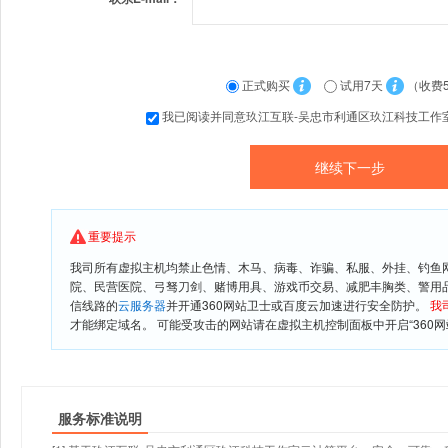
正式购买
试用7天
（收费
我已阅读并同意玖江互联-吴忠市利通区玖江科技工作
重要提示
我司所有虚拟主机均禁止色情、木马、病毒、诈骗、私服、外挂、钓鱼
院、民营医院、弓驽刀剑、赌博用具、游戏币交易、减肥丰胸类、警用
信线路的
云服务器
并开通360网站卫士或百度云加速进行安全防护。
我
才能绑定域名。 可能受攻击的网站请在虚拟主机控制面板中开启“360网
服务标准说明