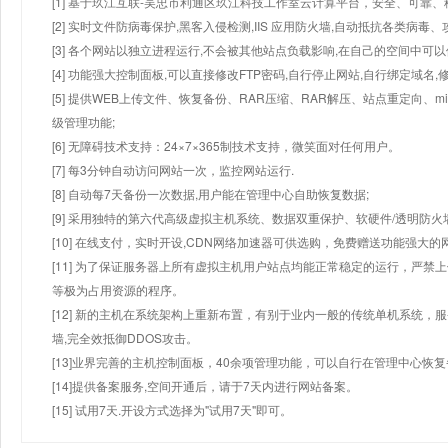
[1] 基于玖江互联-吴忠市利通区玖江科技工作室云计算平台，安全、可靠、稳
[2] 实时文件防病毒保护,黑客入侵检测,IIS 应用防火墙,自动抵抗各类病毒、
[3] 各个网站以独立进程运行,不会被其他站点负载影响,在自己的空间中可以使用
[4] 功能强大控制面板,可以直接修改FTP密码,自行停止网站,自行绑定域名,
[5] 提供WEB上传文件、恢复备份、RAR压缩、RAR解压、站点重定向
级管理功能;
[6] 无障碍技术支持：24×7×365制技术支持，微笑面对任何用户。
[7] 每3分钟自动访问网站一次，监控网站运行.
[8] 自动每7天备份一次数据,用户能在管理中心自助恢复数据;
[9] 采用独特的第六代高级虚拟主机系统、数据双重保护、软硬件/透明防火
[10] 在线支付，实时开设,CDN网络加速器可供选购，免费赠送功能强大
[11] 为了保证服务器上所有虚拟主机用户站点均能正常稳定的运行，严禁上
等极为占用资源的程序。
[12] 新的主机在系统架构上重新布置，有别于业内一般的传统单机系统，
墙,完全效抵御DDOS攻击。
[13]业界完善的主机控制面板，40余项管理功能，可以自行在管理中心恢
[14]提供备案服务,空间开通后，请于7天内进行网站备案。
[15] 试用7天.开设方式选择为"试用7天"即可。