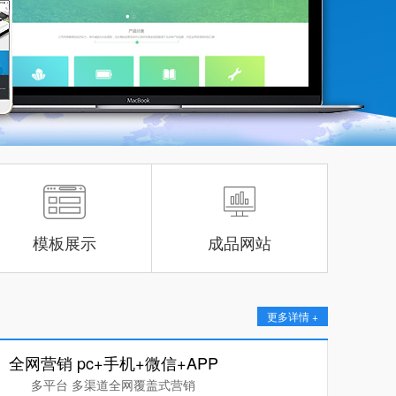
模板展示
成品网站
更多详情 +
全网营销 pc+手机+微信+APP
多平台 多渠道全网覆盖式营销