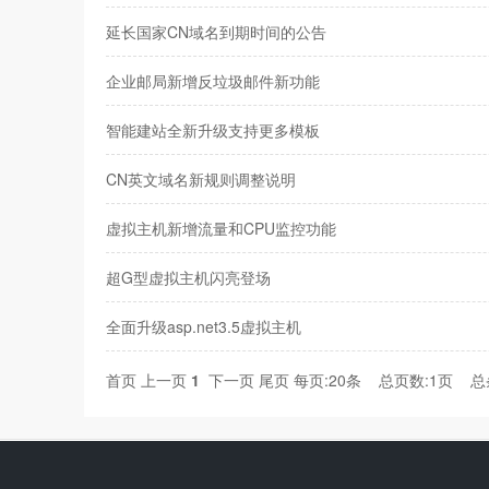
延长国家CN域名到期时间的公告
企业邮局新增反垃圾邮件新功能
智能建站全新升级支持更多模板
CN英文域名新规则调整说明
虚拟主机新增流量和CPU监控功能
超G型虚拟主机闪亮登场
全面升级asp.net3.5虚拟主机
首页
上一页
1
下一页
尾页
每页:20条 总页数:1页 总