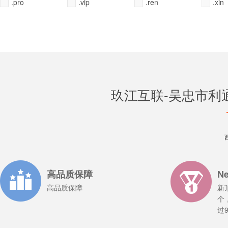
.pro
.vip
.ren
.xin
玖江互联-吴忠市利
全选
全选
全选
全选
全不选
全不选
全不选
全不选
常用
常用
常用
常用
高品质保障
N
高品质保障
新
个
过